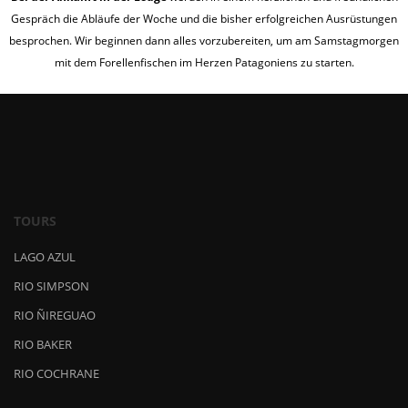
Gespräch die Abläufe der Woche und die bisher erfolgreichen Ausrüstungen
besprochen. Wir beginnen dann alles vorzubereiten, um am Samstagmorgen
mit dem Forellenfischen im Herzen Patagoniens zu starten.
TOURS
LAGO AZUL
RIO SIMPSON
RIO ÑIREGUAO
RIO BAKER
RIO COCHRANE